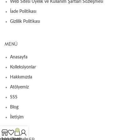
Web Sitesi Üyelik ve Kullanım Şartları Sözleşmesi
İade Politikası
Gizlilik Politikası
MENÜ
Anasayfa
Kolleksiyonlar
Hakkımızda
Atölyemiz
SSS
Blog
İletişim
0
KATEGORILER
eksiyonlar
İstek Listesi
Sepet
Hesabım