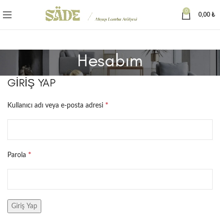
0
0,00
₺
Hesabım
GIRIŞ YAP
*
Kullanıcı adı veya e-posta adresi
*
Parola
Giriş Yap