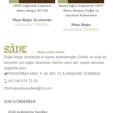
LIEKKI Dişbudak Kaplama
Mazel Ağacı Kaplamalı TAHTI
Masa Abajur 40 CM
Masa Abajuru Doğal ve
Sanatsal Aydınlatma
K
Masa Abajur
,
Accessories
3.700,00
₺
Masa Abajur
4.700,00
₺
9.000,00
₺
10.500,00
₺
Doğal ahşap zarafetiyle el yapımı aydınlatmalar. Estetik ve sıcak bir
atmosfer için özgün tasarımlar. Hemen satın alın, yaşam alanınıza
özgünlük katın
FERHATPAŞA MAH. 9. SK. NO: 11 A ATAŞEHİR/ İSTANBUL
+90 544 974 72 33
info@sadewoodenlights.com
SON GÖNDERILER
2026 Aydinlatma Trendleri