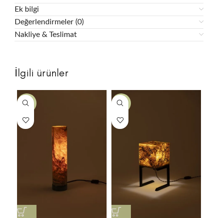
Ek bilgi
Değerlendirmeler (0)
Nakliye & Teslimat
İlgili ürünler
-21%
-14%
-1