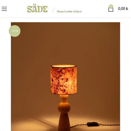
0
0,00
₺
-17%