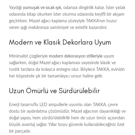
Yaydığı
yumuşak ve sıcak ışık
, odanıza dinginlik katar. İster yatak
odasında kitap okurken ister oturma odasında keyifli bir akşam
geçirirken, Mazel ağacı kaplama yüzeyiyle TAKKA’nın huzur
veren ışığı mekânınıza samimiyet ve estetik kazandırır.
Modern ve Klasik Dekorlara Uyum
Minimalist çizgileriyle
modern dekorasyon stilleriyle
uyum
sağlarken, doğal Mazel ağacı kaplaması sayesinde klasik ve
rustik tarzlara da kolayca entegre olur. Böylece TAKKA, evinizin
her köşesinde şık bir tamamlayıcı unsur haline gelir.
Uzun Ömürlü ve Sürdürülebilir
Enerji tasarruflu LED ampullerle uyumlu olan TAKKA, çevre
dostu bir aydınlatma çözümüdür. Mazel ağacının dayanıklılığı ve
doğal yapısı, hem sürdürülebilirlik hem de uzun ömür açısından
büyük avantaj sağlar. Yıllar boyu güvenle kullanabileceğiniz özel
bir parçadır.