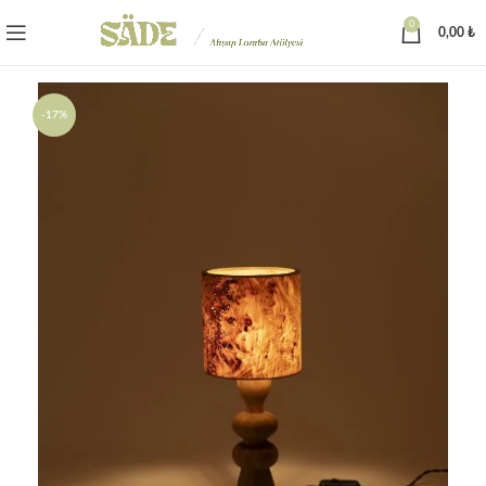
0
0,00
₺
-17%