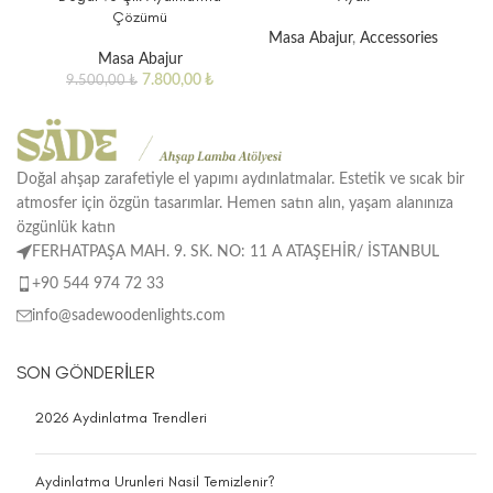
Çözümü
M
Masa Abajur
,
Accessories
Masa Abajur
7.800,00
₺
9.500,00
₺
Doğal ahşap zarafetiyle el yapımı aydınlatmalar. Estetik ve sıcak bir
atmosfer için özgün tasarımlar. Hemen satın alın, yaşam alanınıza
özgünlük katın
FERHATPAŞA MAH. 9. SK. NO: 11 A ATAŞEHİR/ İSTANBUL
+90 544 974 72 33
info@sadewoodenlights.com
SON GÖNDERILER
2026 Aydinlatma Trendleri
Aydinlatma Urunleri Nasil Temizlenir?