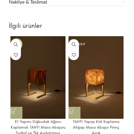
Nakliye & Teslimat
İlgili ürünler
-18%
SOLD OUT
-1
El Yapımı Dişbudak Ağacı
TAHTI Yapay Kök Kaplama
TA
Kaplamalı TAHTI Masa Abajuru
Ahşap Masa Abajur Pirinç
M
Doğal ve Şık Aydınlatma
Ayak